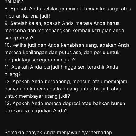
hal lain?
8. Apakah Anda kehilangan minat, teman keluarga atau
hiburan karena judi?
9. Setelah kalah, apakah Anda merasa Anda harus
mencoba dan memenangkan kembali kerugian anda
secepatnya?
10. Ketika judi dan Anda kehabisan uang, apakah Anda
merasa kehilangan dan putus asa, dan perlu untuk
berjudi lagi sesegera mungkin?
11. Apakah Anda berjudi hingga sen terakhir Anda
hilang?
12. Apakah Anda berbohong, mencuri atau meminjam
hanya untuk mendapatkan uang untuk berjudi atau
untuk membayar utang judi?
13. Apakah Anda merasa depresi atau bahkan bunuh
diri karena perjudian Anda?
Semakin banyak Anda menjawab 'ya' terhadap