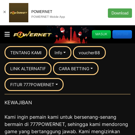
×
POWERNET
Download
POWERNET Mobile App
MASUK
DAFTAR
TENTANG KAMI
Info
voucher88
LINK ALTERNATIF
CARA BETTING
FITUR 777POWERNET
KEWAJIBAN
Kami ingin pemain kami untuk bersenang-senang
bermain di 777POWERNET, sehingga kami mendorong
game yang bertanggung jawab. Kami mengizinkan