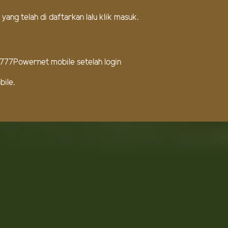
ang telah di daftarkan lalu klik masuk.
777Powernet mobile setelah login
ile.